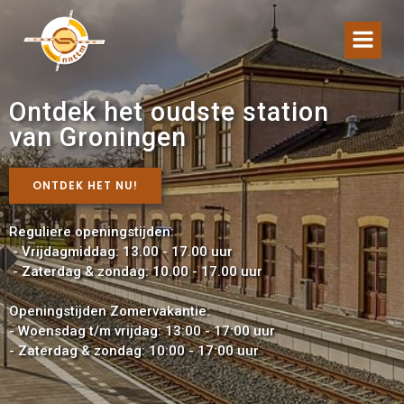
Naar
de
inhoud
springen
Ontdek het oudste station
van Groningen
ONTDEK HET NU!
Reguliere openingstijden:
- Vrijdagmiddag: 13.00 - 17.00 uur
- Zaterdag & zondag: 10.00 - 17.00 uur
Openingstijden Zomervakantie:
- Woensdag t/m vrijdag: 13:00 - 17:00 uur
- Zaterdag & zondag: 10:00 - 17:00 uur