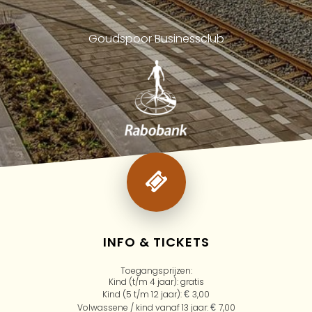
Goudspoor Businessclub
INFO & TICKETS
Toegangsprijzen:
Kind (t/m 4 jaar): gratis
Kind (5 t/m 12 jaar):
€
3,00
Volwassene / kind vanaf 13 jaar:
€
7,00