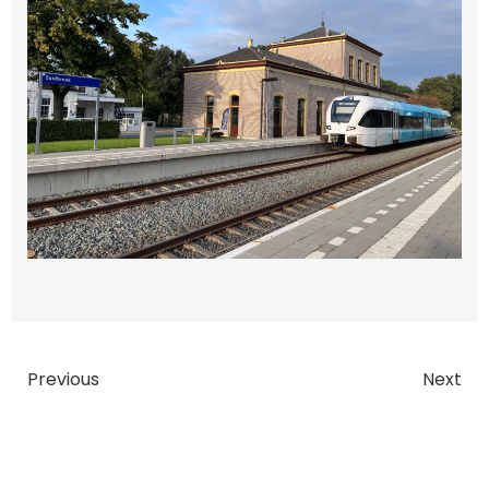
Bericht
Bericht
Previous
Next
navigatie
navigatie