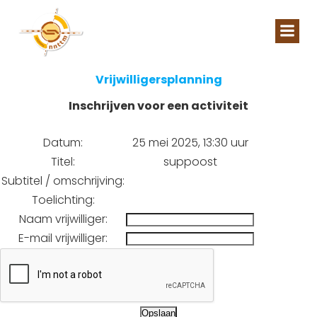
Naar
de
inhoud
springen
Vrijwilligersplanning
Inschrijven voor een activiteit
Datum:
25 mei 2025, 13:30 uur
Titel:
suppoost
Subtitel / omschrijving:
Toelichting:
Naam vrijwilliger:
E-mail vrijwilliger: