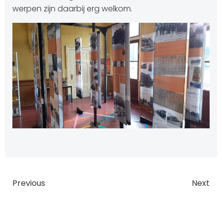
werpen zijn daarbij erg welkom.
Bericht
Bericht
Previous
Next
navigatie
navigatie