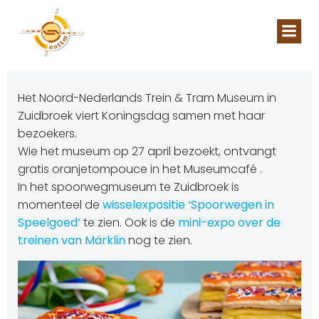
Naar
de
inhoud
springen
Het Noord-Nederlands Trein & Tram Museum in
Zuidbroek viert Koningsdag samen met haar
bezoekers.
Wie het museum op 27 april bezoekt, ontvangt
gratis oranjetompouce in het Museumcafé .
In het spoorwegmuseum te Zuidbroek is
momenteel de
wisselexpositie ‘Spoorwegen in
Speelgoed’
te zien. Ook is de
mini-expo over de
treinen van Märklin
nog te zien.